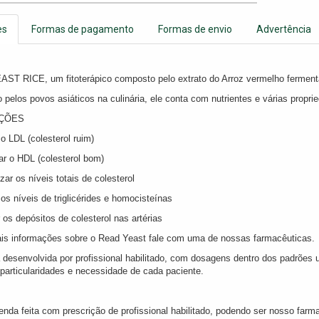
es
Formas de pagamento
Formas de envio
Advertência
ST RICE, um fitoterápico composto pelo extrato do Arroz vermelho ferment
o pelos povos asiáticos na culinária, ele conta com nutrientes e várias propr
AÇÕES
o LDL (colesterol ruim)
r o HDL (colesterol bom)
zar os níveis totais de colesterol
os níveis de triglicérides e homocisteínas
 os depósitos de colesterol nas artérias
is informações sobre o Read Yeast fale com uma de nossas farmacêuticas.
 desenvolvida por profissional habilitado, com dosagens dentro dos padrões
particularidades e necessidade de cada paciente.
enda feita com prescrição de profissional habilitado, podendo ser nosso fa