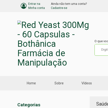
Entrar na
Ainda não tem uma conta?
BARRA
Minha conta
Cadastre-se
DO
CARRINHO
DE
COMPRA
O que vo
Home
Sobre
Vídeos
Menu
Saúde
Categorias