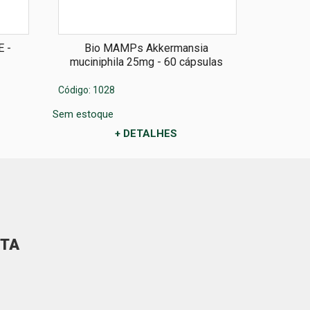
 -
Bio MAMPs Akkermansia
Bio
muciniphila 25mg - 60 cápsulas
mucini
Código: 1028
Código: 5
Sem estoque
Sem estoq
+ DETALHES
ITA