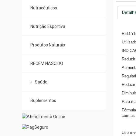
Nutracêuticos
Detalh
Nutrição Esportiva
RED YEA
Utilizad
Produtos Naturais
INDIC
Reduzir 
RECÉM NASCIDO
Aumenta
Regulari
Saúde
Reduzir 
Diminuir
Suplementos
Para ma
Fórmula
com as 
Uso e v