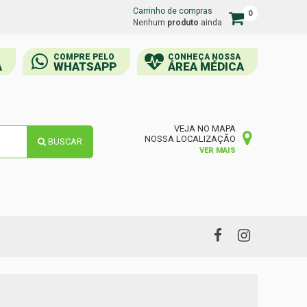
Carrinho de compras
0
Carrinho
Nenhum
produto
ainda
de
compras
COMPRE PELO
CONHEÇA NOSSA
A
WHATSAPP
ÁREA MÉDICA
VEJA NO MAPA
NOSSA LOCALIZAÇÃO
BUSCAR
VER MAIS