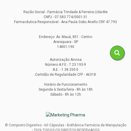
Razão Social - Farmácia Trindade & Ferreira Ltda-Me
CNPJ - 07.583.774/0001-31
Farmacêutica Responsável - Ana Paula Gobo Anello CRF 47.793
Endereço: Av. Mauá, 851 - Centro
Araraquara - SP
14801-190
Autorização Anvisa
Número A.F.E.- 7.23.193-9
A.E. - 1.38.250-5
Certidão de Regularidade CFF - 46318
Horário de Funcionamento
Segunda à Sexta-feira - 8h às 18h
Sábado - 8h às 12h
© Composto Digestivo - 60 Cápsulas - Bothânica Farmácia de Manipulação
- 2026 TODOS OS DIREITOS RESERVADOS