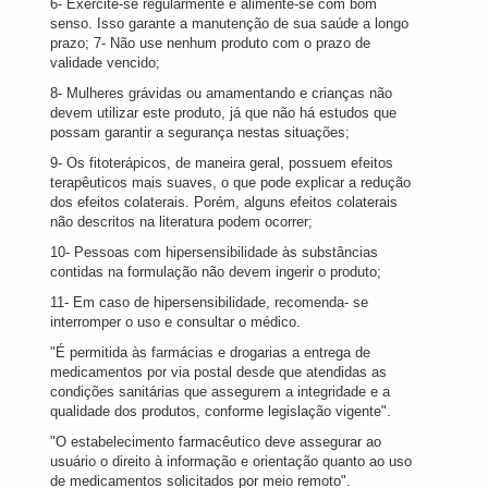
6- Exercite-se regularmente e alimente-se com bom
senso. Isso garante a manutenção de sua saúde a longo
prazo; 7- Não use nenhum produto com o prazo de
validade vencido;
8- Mulheres grávidas ou amamentando e crianças não
devem utilizar este produto, já que não há estudos que
possam garantir a segurança nestas situações;
9- Os fitoterápicos, de maneira geral, possuem efeitos
terapêuticos mais suaves, o que pode explicar a redução
dos efeitos colaterais. Porém, alguns efeitos colaterais
não descritos na literatura podem ocorrer;
10- Pessoas com hipersensibilidade às substâncias
contidas na formulação não devem ingerir o produto;
11- Em caso de hipersensibilidade, recomenda- se
interromper o uso e consultar o médico.
"É permitida às farmácias e drogarias a entrega de
medicamentos por via postal desde que atendidas as
condições sanitárias que assegurem a integridade e a
qualidade dos produtos, conforme legislação vigente".
"O estabelecimento farmacêutico deve assegurar ao
usuário o direito à informação e orientação quanto ao uso
de medicamentos solicitados por meio remoto".