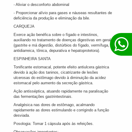
- Aliviar o desconforto abdominal
- Proporcionar alívio para gases e náuseas resultantes de
deficiência da produção e eliminação da bile.
CARQUEJA
Exerce ação benéfica sobre o fígado e intestinos,
auxiliando no tratamento de doenças digestivas em geral
(gastrite e má digestão, distúrbios do fígado, vermífuga,
antidiarreica, tônica, depurativa e hepatoprotetora).
ESPINHEIRA SANTA
Tonificante estomacal, potente efeito antiulcera gástrica
devido à ação dos taninos, cicatrizante de lesões
ulcerosas do estômago devido à diminuição da acidez
estomacal pelo aumento da secreção gástrica.
Ação antisséptica, atuando rapidamente na paralisação
das fermentações gastrintestinais.
Analgésica nas dores de estômago, acalmando
rapidamente as dores estimulando e corrigindo a função
desviada.
Posologia: Tomar 1 cápsula após às refeições.
Observações importantes: