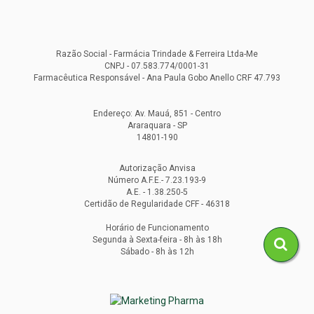
Razão Social - Farmácia Trindade & Ferreira Ltda-Me
CNPJ - 07.583.774/0001-31
Farmacêutica Responsável - Ana Paula Gobo Anello CRF 47.793
Endereço: Av. Mauá, 851 - Centro
Araraquara - SP
14801-190
Autorização Anvisa
Número A.F.E.- 7.23.193-9
A.E. - 1.38.250-5
Certidão de Regularidade CFF - 46318
Horário de Funcionamento
Segunda à Sexta-feira - 8h às 18h
Sábado - 8h às 12h