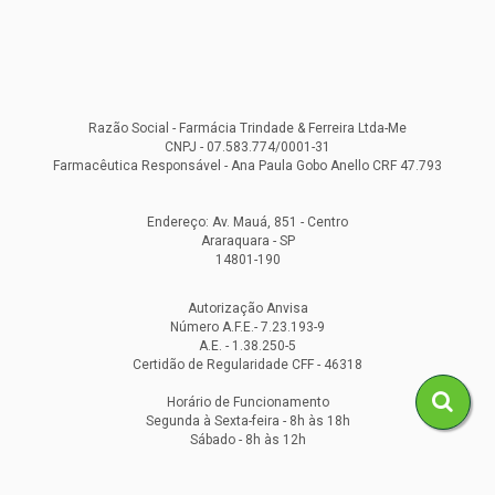
Razão Social - Farmácia Trindade & Ferreira Ltda-Me
CNPJ - 07.583.774/0001-31
Farmacêutica Responsável - Ana Paula Gobo Anello CRF 47.793
Endereço: Av. Mauá, 851 - Centro
Araraquara - SP
14801-190
Autorização Anvisa
Número A.F.E.- 7.23.193-9
A.E. - 1.38.250-5
Certidão de Regularidade CFF - 46318
Horário de Funcionamento
Segunda à Sexta-feira - 8h às 18h
Sábado - 8h às 12h