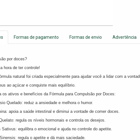
es
Formas de pagamento
Formas de envio
Advertência
ão por doces?
 hora de ter controle!
rmula natural foi criada especialmente para ajudar você a lidar com a vonta
us ao açúcar e conquiste mais equilíbrio.
 os ativos e benefícios da Fórmula para Compulsão por Doces:
sio Quelado: reduz a ansiedade e melhora o humor.
ina: apoia a saúde intestinal e diminui a vontade de comer doces.
Quelato: regula os níveis hormonais e controla os desejos.
 Sativus: equilibra o emocional e ajuda no controle do apetite.
 Sinensis: regula o apetite e dá mais saciedade.