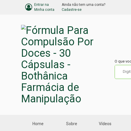
Entrar na
Ainda não tem uma conta?
BARRA
Minha conta
Cadastre-se
DO
CARRINHO
DE
COMPRA
O que vo
Home
Sobre
Vídeos