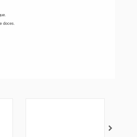
gue.
de doces.