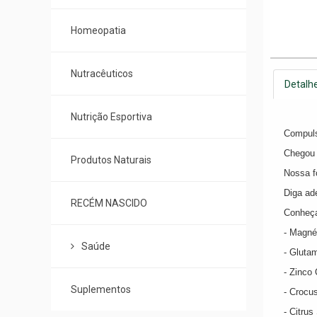
Homeopatia
Nutracêuticos
Detalh
Nutrição Esportiva
Compuls
Chegou a
Produtos Naturais
Nossa fó
Diga ade
RECÉM NASCIDO
Conheça
- Magné
Saúde
- Glutam
- Zinco 
Suplementos
- Crocus
- Citrus