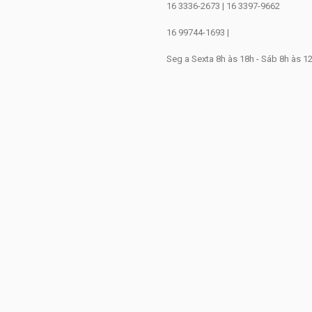
16 3336-2673 | 16 3397-9662
16 99744-1693 |
Seg a Sexta 8h às 18h - Sáb 8h às 1