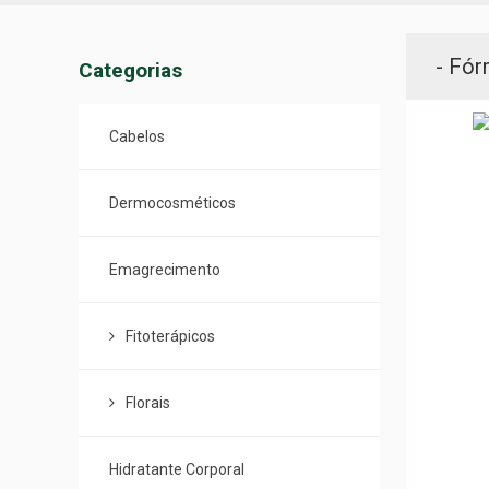
Menu
- Fór
Categorias
de
Categorias
Cabelos
Dermocosméticos
Emagrecimento
Fitoterápicos
Florais
Hidratante Corporal