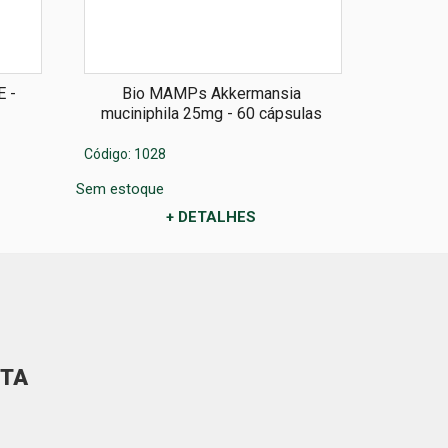
 -
Bio MAMPs Akkermansia
Bio
muciniphila 25mg - 60 cápsulas
mucini
Código: 1028
Código: 5
Sem estoque
Sem estoq
+ DETALHES
ITA