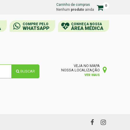
Carrinho de compras
0
Carrinho
Nenhum
produto
ainda
de
compras
COMPRE PELO
CONHEÇA NOSSA
A
WHATSAPP
ÁREA MÉDICA
VEJA NO MAPA
NOSSA LOCALIZAÇÃO
BUSCAR
VER MAIS