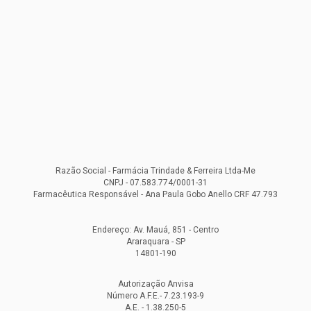
Razão Social - Farmácia Trindade & Ferreira Ltda-Me
CNPJ - 07.583.774/0001-31
Farmacêutica Responsável - Ana Paula Gobo Anello CRF 47.793
Endereço: Av. Mauá, 851 - Centro
Araraquara - SP
14801-190
Autorização Anvisa
Número A.F.E.- 7.23.193-9
A.E. - 1.38.250-5