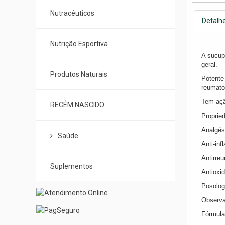
Nutracêuticos
Detalh
Nutrição Esportiva
A sucupi
geral.
Produtos Naturais
Potente 
reumato
Tem açã
RECÉM NASCIDO
Proprie
Analgés
Saúde
Anti-inf
Antirre
Suplementos
Antioxi
Posolog
Observa
Fórmula