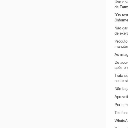
Uso e v
de Farm
"Os res
(Informe
Não gar
de exerc
Produto 
manuten
As imag
De acor
após o 
Trata-s
neste s
Não faç
Aprovei
Por e-m
Telefon
WhatsAp