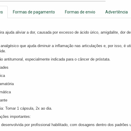
es
Formas de pagamento
Formas de envio
Advertência
ra ajuda aliviar a dor, causada por excesso de ácido úrico, amigdalite, dor de
analgésico que ajuda diminuir a inflamação nas articulações e, por isso, é utili
ide.
o antitumoral, especialmente indicada para o câncer de próstata.
dades
ica
lamatória
umática
dante
ia: Tomar 1 cápsula, 2x ao dia.
ções importantes:
 desenvolvida por profissional habilitado, com dosagens dentro dos padrões 