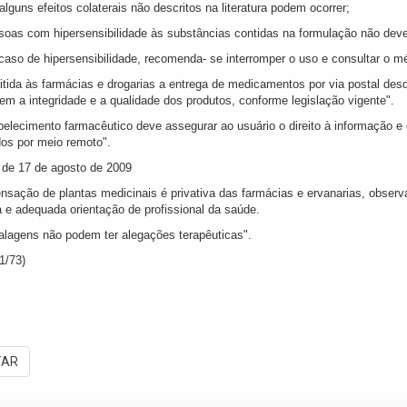
lguns efeitos colaterais não descritos na literatura podem ocorrer;
soas com hipersensibilidade às substâncias contidas na formulação não devem
caso de hipersensibilidade, recomenda- se interromper o uso e consultar o m
itida às farmácias e drogarias a entrega de medicamentos por via postal des
em a integridade e a qualidade dos produtos, conforme legislação vigente".
belecimento farmacêutico deve assegurar ao usuário o direito à informação 
dos por meio remoto".
de 17 de agosto de 2009
ensação de plantas medicinais é privativa das farmácias e ervanarias, obser
a e adequada orientação de profissional da saúde.
lagens não podem ter alegações terapêuticas".
1/73)
TAR