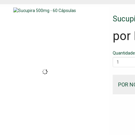
Sucupi
por
Quantidade
POR N