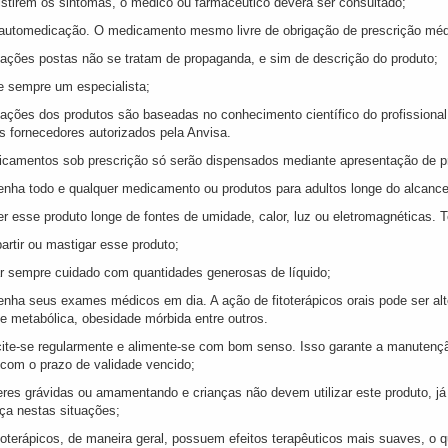
istirem os sintomas, o médico ou farmacêutico deverá ser consultado;
 automedicação. O medicamento mesmo livre de obrigação de prescrição méd
cações postas não se tratam de propaganda, e sim de descrição do produto;
e sempre um especialista;
cações dos produtos são baseadas no conhecimento científico do profissional
s fornecedores autorizados pela Anvisa.
camentos sob prescrição só serão dispensados mediante apresentação de presc
enha todo e qualquer medicamento ou produtos para adultos longe do alcance
er esse produto longe de fontes de umidade, calor, luz ou eletromagnéticas.
artir ou mastigar esse produto;
r sempre cuidado com quantidades generosas de líquido;
enha seus exames médicos em dia. A ação de fitoterápicos orais pode ser alt
e metabólica, obesidade mórbida entre outros.
cite-se regularmente e alimente-se com bom senso. Isso garante a manutenç
 com o prazo de validade vencido;
eres grávidas ou amamentando e crianças não devem utilizar este produto, j
ça nestas situações;
toterápicos, de maneira geral, possuem efeitos terapêuticos mais suaves, o q