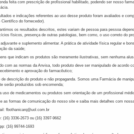
enda feita com prescrição de profissional habilitado, podendo ser nosso fa
ácia.
ultados e indicações referentes ao uso desse produto foram avaliados e com
 Cientifico do fornecedor).
antimos os resultados descritos, estes variam de pessoa para pessoa depend
ícios físicos, presença de outras patologias, bem como, o uso correto do pr
adjuvante e suplemento alimentar. A prática de atividade física regular e bon
ção da saúde;
ens que indicam os produtos são meramente ilustrativas, sem nenhuma alusão
do com as normas da Anvisa, todo produto deve ser manipulado de acordo co
recebimento e aprovação do farmacêutico;
e de descrição do produto e não propaganda. Somos uma Farmácia de manipul
ite serão produzidos sob encomenda;
a uso de medicamentos ou produtos sem orientação de um profissional médic
te as formas de comunicação do nosso site e saiba mais detalhes com nossa
ail: fbothanicarq@uol.com.br
e: (16) 3336-2673 ou (16) 3397-9662
p: (16) 99744-1693