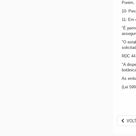
Porém, a
10- Pes
11- Em 
"É perm
assegur
"O esta
solicita
RDC 44 
"A disp
botânic
As emba
(Lei 599
VOL