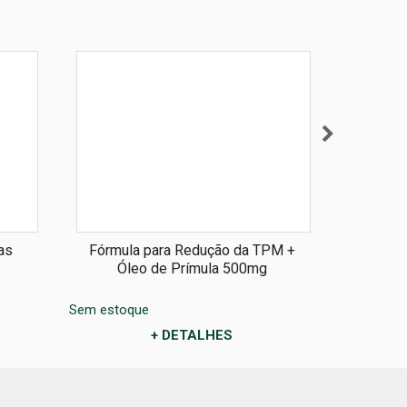
as
Fórmula para Redução da TPM +
Fór
Óleo de Prímula 500mg
And
L
Sem estoque
Sem estoq
+ DETALHES