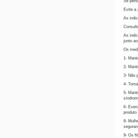
Se pers
Evite a
As indi
Consult
As indi
junto ao
Os medi
1- Mant
2- Mant
3- Não p
4- Toma
5- Mant
síndrom
6- Exer
produto
8- Mulh
seguran
9- Os fi