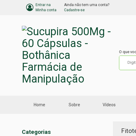
Entrar na
Ainda não tem uma conta?
BARRA
Minha conta
Cadastre-se
DO
CARRINHO
DE
COMPRA
O que vo
Home
Sobre
Vídeos
Menu
Fitot
Categorias