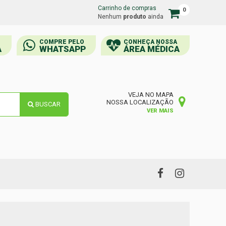
Carrinho de compras
0
Carrinho
Nenhum
produto
ainda
de
compras
COMPRE PELO
CONHEÇA NOSSA
A
WHATSAPP
ÁREA MÉDICA
VEJA NO MAPA
NOSSA LOCALIZAÇÃO
BUSCAR
VER MAIS