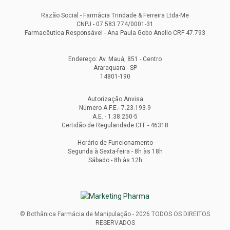
Razão Social - Farmácia Trindade & Ferreira Ltda-Me
CNPJ - 07.583.774/0001-31
Farmacêutica Responsável - Ana Paula Gobo Anello CRF 47.793
Endereço: Av. Mauá, 851 - Centro
Araraquara - SP
14801-190
Autorização Anvisa
Número A.F.E.- 7.23.193-9
A.E. - 1.38.250-5
Certidão de Regularidade CFF - 46318
Horário de Funcionamento
Segunda à Sexta-feira - 8h às 18h
Sábado - 8h às 12h
© Bothânica Farmácia de Manipulação - 2026 TODOS OS DIREITOS
RESERVADOS