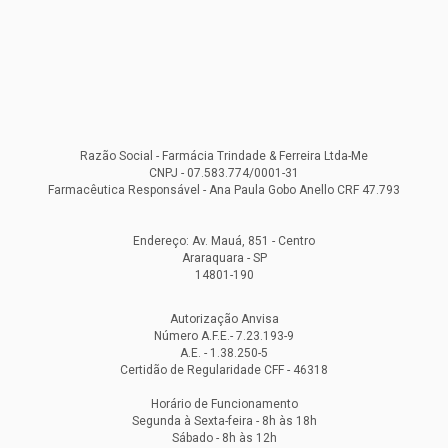
Razão Social - Farmácia Trindade & Ferreira Ltda-Me
CNPJ - 07.583.774/0001-31
Farmacêutica Responsável - Ana Paula Gobo Anello CRF 47.793
Endereço: Av. Mauá, 851 - Centro
Araraquara - SP
14801-190
Autorização Anvisa
Número A.F.E.- 7.23.193-9
A.E. - 1.38.250-5
Certidão de Regularidade CFF - 46318
Horário de Funcionamento
Segunda à Sexta-feira - 8h às 18h
Sábado - 8h às 12h